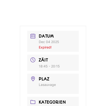
DATUM
Dec 04 2025
Expired!
ZÄIT
18:45 - 20:15
PLAZ
Lasauvage
KATEGORIEN