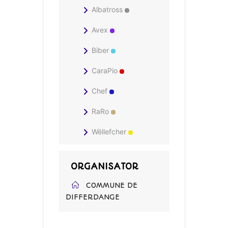
Albatross
Avex
Biber
CaraPio
Chef
RaRo
Wëllefcher
ORGANISATOR
COMMUNE DE
DIFFERDANGE