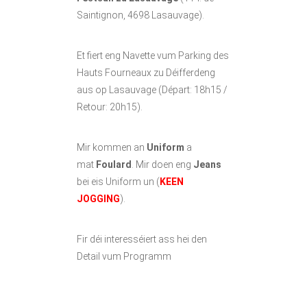
Saintignon, 4698 Lasauvage).
Et fiert eng Navette vum Parking des
Hauts Fourneaux zu Déifferdeng
aus op Lasauvage (Départ: 18h15 /
Retour: 20h15).
Mir kommen an
Uniform
a
mat
Foulard
. Mir doen eng
Jeans
bei eis Uniform un (
KEEN
JOGGING
).
Fir déi interesséiert ass hei den
Detail vum Programm