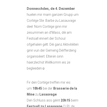
Donneschdes, de 4. Dezember
huelen mir mam ganzen Grupp um
Cortège Ste. Barbe zu Lasauvage
deel. Nom Cortège ginn mir
zesummen an d’Mass, déi am
Festsall ënnert der Schoul
ofgehalen gëtt. Déi ganz Aktivitéiten
ginn vun der Gemeng Déifferdeng
organiséiert. Elteren sinn
häerzlechst Wëllkomm eis ze
begleeden☺️
Fir den Cortège treffen mir eis
um
18h45
bei der
Brasserie de la
Mine
zu
Lasauvage
.
Den Schluss ass géint
20h15
beim
Festsall zu Lasauvage
(1 Pl. de