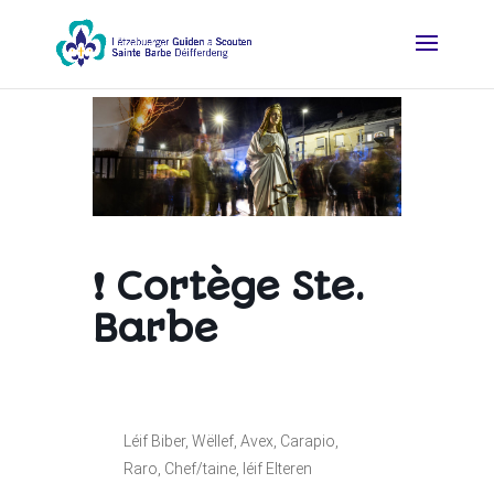
❗ Cortège Ste.
Barbe
Léif Biber, Wëllef, Avex, Carapio,
Raro, Chef/taine, léif Elteren