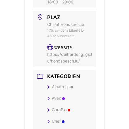
18:00 - 20:00
PLAZ
Chalet Hondsbësch
175, av. de la Liberté L-
4602 Niederkorn
WEBSITE
https://deifferdeng.lgs.l
u/hondsbesch.lu/
KATEGORIEN
Albatross
Avex
CaraPio
Chef