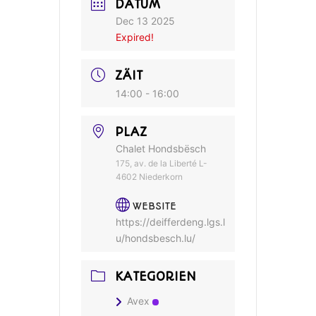
DATUM
Dec 13 2025
Expired!
ZÄIT
14:00 - 16:00
PLAZ
Chalet Hondsbësch
175, av. de la Liberté L-
4602 Niederkorn
WEBSITE
https://deifferdeng.lgs.l
u/hondsbesch.lu/
KATEGORIEN
Avex