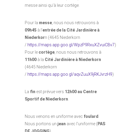
messe ainsi qu’à leur cortège.
Pour la
messe
, nous nous retrouvons à
09h45
à l’
entrée de la Cité Jardinière à
Niederkor
n (4645 Niederkorn
/
https://maps.app.goo.gl/WpzP9RxuXZvuiCBv7
)
Pour le
cortège
, nous nous retrouvons à
11h00
à la
Cité Jardinière à Niederkorn
(4645 Niederkorn
/
https://maps.app.goo.gl/aqvZuuX9jRKJvrzH9
)
La
fin
est prévue vers
12h00 au Centre
Sportif de Niederkorn
.
Nous venons en uniforme avec
foulard
.
Nous portons un
jean
avec l’uniforme (
PAS
DE JOGGING
).