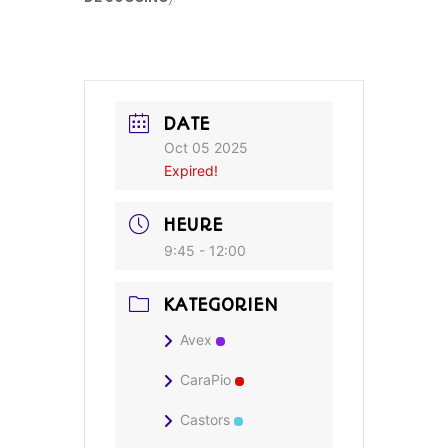
DATE
Oct 05 2025
Expired!
HEURE
9:45 - 12:00
KATEGORIEN
Avex
CaraPio
Castors