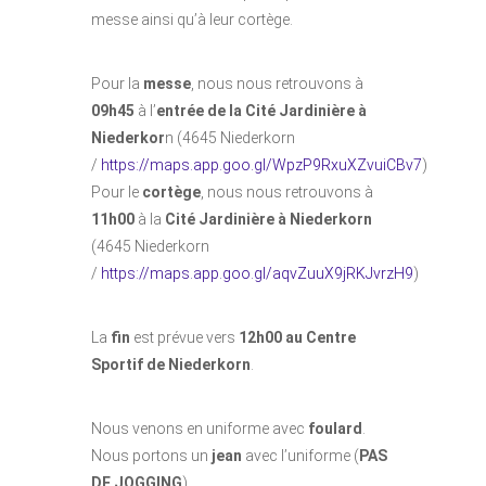
messe ainsi qu’à leur cortège.
Pour la
messe
, nous nous retrouvons à
09h45
à l’
entrée de la Cité Jardinière à
Niederkor
n (4645 Niederkorn
/
https://maps.app.goo.gl/WpzP9RxuXZvuiCBv7
)
Pour le
cortège
, nous nous retrouvons à
11h00
à la
Cité Jardinière à Niederkorn
(4645 Niederkorn
/
https://maps.app.goo.gl/aqvZuuX9jRKJvrzH9
)
La
fin
est prévue vers
12h00 au Centre
Sportif de Niederkorn
.
Nous venons en uniforme avec
foulard
.
Nous portons un
jean
avec l’uniforme (
PAS
DE JOGGING
).