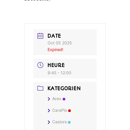
DATE
Oct 05 2025
Expired!
HEURE
9:45 - 12:00
KATEGORIEN
Avex
CaraPio
Castors