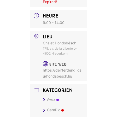
Expired!
HEURE
9:00 - 14:00
LIEU
Chalet Hondsbësch
175, av. de la Liberté L-
4602 Niederkorn
SITE WEB
https://deifferdeng.lgs.l
u/hondsbesch.lu/
KATEGORIEN
Avex
CaraPio