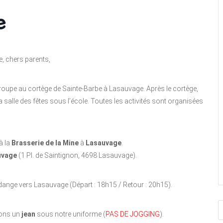
e
e, chers parents,
groupe au cortège de Sainte-Barbe à Lasauvage. Après le cortège,
salle des fêtes sous l’école. Toutes les activités sont organisées
à la
Brasserie de la Mine
à
Lasauvage
.
uvage
(1 Pl. de Saintignon, 4698 Lasauvage).
dange vers Lasauvage (Départ : 18h15 / Retour : 20h15).
tons un
jean
sous notre uniforme (
PAS DE JOGGING
).