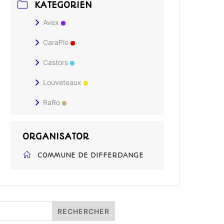
KATEGORIEN
Avex
CaraPio
Castors
Louveteaux
RaRo
ORGANISATOR
COMMUNE DE DIFFERDANGE