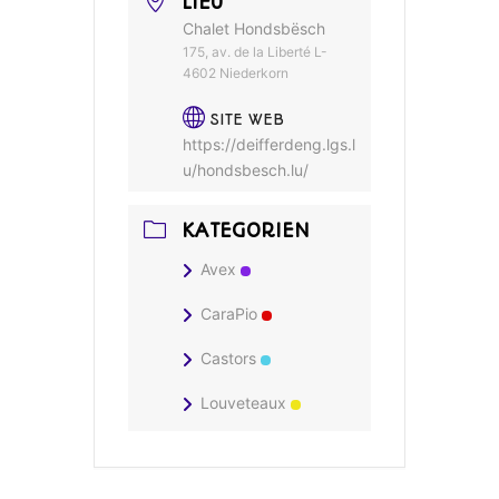
LIEU
Chalet Hondsbësch
175, av. de la Liberté L-
4602 Niederkorn
SITE WEB
https://deifferdeng.lgs.l
u/hondsbesch.lu/
KATEGORIEN
Avex
CaraPio
Castors
Louveteaux