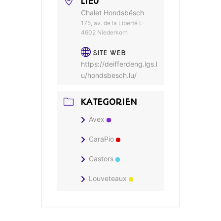
LIEU
Chalet Hondsbësch
175, av. de la Liberté L-
4602 Niederkorn
SITE WEB
https://deifferdeng.lgs.l
u/hondsbesch.lu/
KATEGORIEN
Avex
CaraPio
Castors
Louveteaux