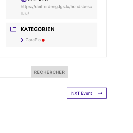
https://deifferdeng.lgs.lu/hondsbesc
h.lu/
KATEGORIEN
CaraPio
NXT Event