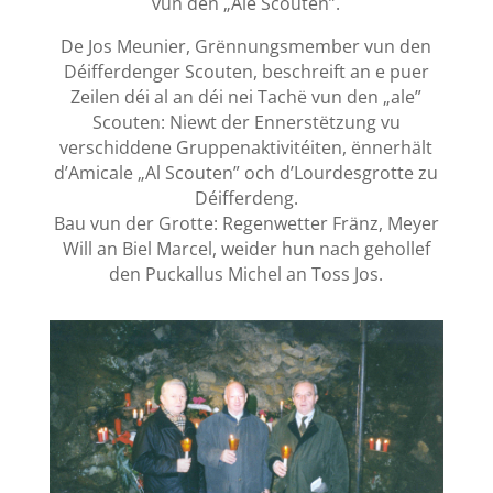
vun den „Ale Scouten”.
De Jos Meunier, Grënnungsmember vun den
Déifferdenger Scouten, beschreift an e puer
Zeilen déi al an déi nei Tachë vun den „ale”
Scouten: Niewt der Ennerstëtzung vu
verschiddene Gruppenaktivitéiten, ënnerhält
d’Amicale „Al Scouten” och d’Lourdesgrotte zu
Déifferdeng.
Bau vun der Grotte: Regenwetter Fränz, Meyer
Will an Biel Marcel, weider hun nach gehollef
den Puckallus Michel an Toss Jos.