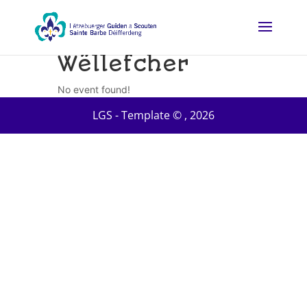
Wëllefcher
No event found!
LGS - Template © ,
2026