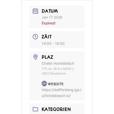
DATUM
Jan 17 2026
Expired!
ZÄIT
14:00 - 16:00
PLAZ
Chalet Hondsbësch
175, av. de la Liberté L-
4602 Niederkorn
WEBSITE
https://deifferdeng.lgs.l
u/hondsbesch.lu/
KATEGORIEN