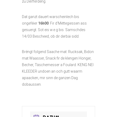
zu Déifferdeng.
Dat ganzt dauert warscheinlech bis
ongeféier
16h00
. Fir d’Mëttegiessen ass
gesuergt. Sot eis w.e.g bis Samschdes
14/03 Bescheed, ob dir derbäi sidd.
Bréngt folgend Saache mat: Rucksak, Bidon
mat Waasser, Snack fir de klengen Honger,
Becher, Täschemesser a Foulard. KENG NEI
KLEEDER undoen an och gutt waarm
apaacken, mir sinn de ganzen Dag
dobaussen.