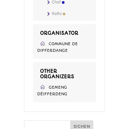
Chef
RaRo
ORGANISATOR
COMMUNE DE
DIFFERDANGE
OTHER
ORGANIZERS
GEMENG
DÉIFFERDENG