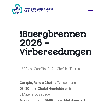
❗Buergbrennen
2026 –
Virbereedungen
Léif Avex, CaraPio, RaRo, Chef, léif Elteren
Carapio, Raro a Chef
treffen sech um
08h30
beim
Chalet Hondsbësch
fir
d’Material opzelueden.
Avex
komme fir
09h00
op den
Metzkimmert