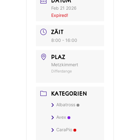
DATUM
Feb 21 2026
Expired!
ZÄIT
8:00 - 16:00
PLAZ
Metzkimmert
Differdange
KATEGORIEN
Albatross
Avex
CaraPio