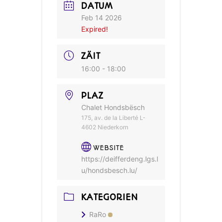
DATUM
Feb 14 2026
Expired!
ZÄIT
16:00 - 18:00
PLAZ
Chalet Hondsbësch
175, av. de la Liberté L-
4602 Niederkorn
WEBSITE
https://deifferdeng.lgs.l
u/hondsbesch.lu/
KATEGORIEN
RaRo