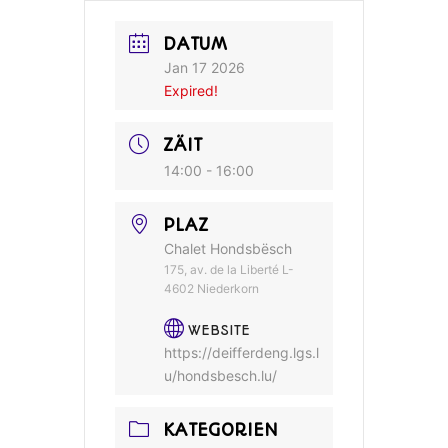
DATUM
Jan 17 2026
Expired!
ZÄIT
14:00 - 16:00
PLAZ
Chalet Hondsbësch
175, av. de la Liberté L-
4602 Niederkorn
WEBSITE
https://deifferdeng.lgs.l
u/hondsbesch.lu/
KATEGORIEN