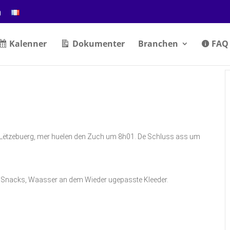
n
Kalenner
Dokumenter
Branchen
FAQ
 Lëtzebuerg, mer huelen den Zuch um 8h01. De Schluss ass um
, Snacks, Waasser an dem Wieder ugepasste Kleeder.