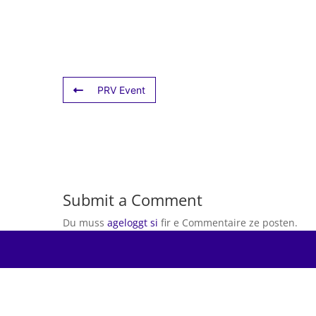
PRV Event
Submit a Comment
Du muss
ageloggt si
fir e Commentaire ze posten.