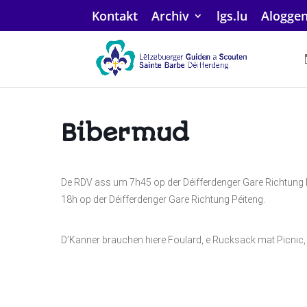
Kontakt
Archiv
lgs.lu
Alogge
Bibermud
De RDV ass um 7h45 op der Déifferdenger Gare Richtung
18h op der Déifferdenger Gare Richtung Péiteng.
D’Kanner brauchen hiere Foulard, e Rucksack mat Picnic