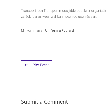
Transport: den Transport muss jidderee selwer organisé
zeréck fueren, ween wëll kann sech do uschléissen.
Mir kommen an
Uniform a Foulard
.
PRV Event
Submit a Comment