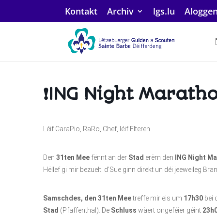
Kontakt
Archiv
lgs.lu
Alogge
❗ING Night Maratho
Léif CaraPio, RaRo, Chef, léif Elteren
Den
31ten Mee
fënnt an der
Stad
erëm den
ING Night M
Hëllef gi mir bezuelt: d’Sue ginn direkt un déi jeeweileg Br
Samschdes, den 31ten
Mee
treffe mir eis um
17h30
bei 
Stad
(Pfaffenthal). De
Schluss
wäert ongeféier géint
23h