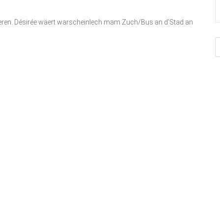
ieren. Désirée wäert warscheinlech mam Zuch/Bus an d’Stad an