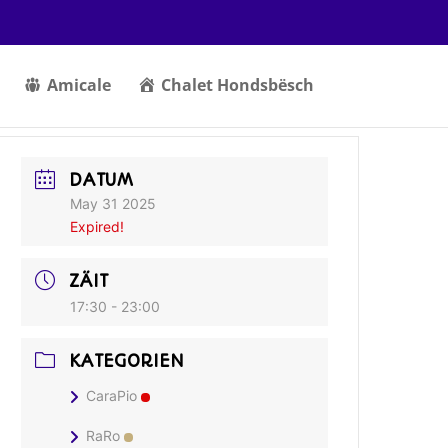
Amicale
Chalet Hondsbësch
DATUM
May 31 2025
Expired!
ZÄIT
17:30 - 23:00
KATEGORIEN
CaraPio
RaRo