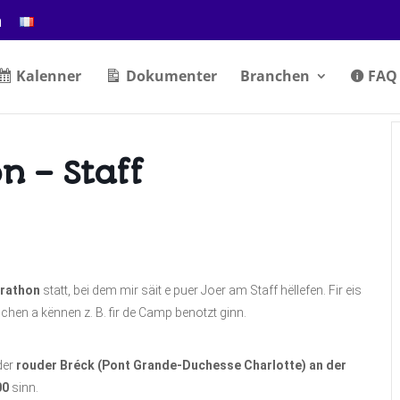
n
Kalenner
Dokumenter
Branchen
FAQ
n – Staff
arathon
statt, bei dem mir säit e puer Joer am Staff hëllefen. Fir eis
anchen a kënnen z. B. fir de Camp benotzt ginn.
der
rouder Bréck (Pont Grande-Duchesse Charlotte) an der
00
sinn.