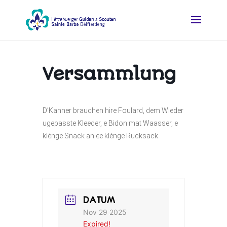
Versammlung
D’Kanner brauchen hire Foulard, dem Wieder
ugepasste Kleeder, e Bidon mat Waasser, e
klénge Snack an ee klénge Rucksack.
DATUM
Nov 29 2025
Expired!