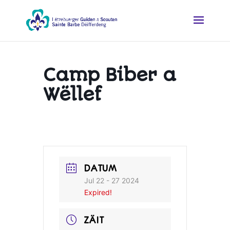
Camp Biber a
Wëllef
DATUM
Jul 22 - 27 2024
Expired!
ZÄIT