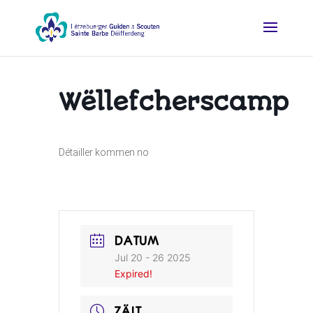
Wëllefcherscamp
Détailler kommen no
DATUM
Jul 20 - 26 2025
Expired!
ZÄIT